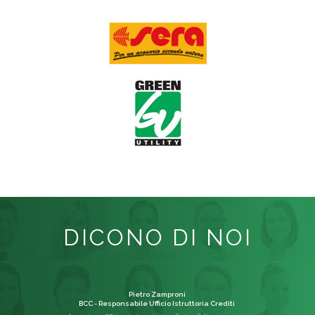
DICONO DI NOI
Pietro Zamproni
BCC - Responsabile Ufficio Istruttoria Crediti