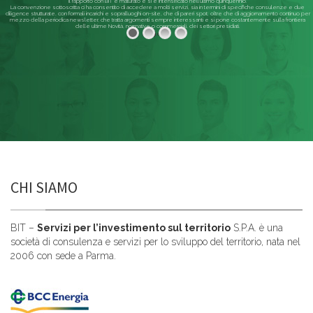
Il rapporto con BIT è maturato e si è intensificato nell'ultimo quinquennio.
La convenzione sottoscritta ci ha consentito di accedere a molti servizi, sia in termini di specifiche consulenze e due
diligence strutturate, con formali incarichi e sopralluoghi on-site, che di pareri spot; oltre che di aggiornamento continuo per
mezzo della periodica newsletter, che tratta argomenti sempre interessanti e si pone costantemente sulla frontiera
delle ultime Novità, normative o commerciali, dei settori presidiati.
Leggi di più
CHI SIAMO
BIT –
Servizi per l’investimento sul territorio
S.P.A. è una
società di consulenza e servizi per lo sviluppo del territorio, nata nel
2006 con sede a Parma.