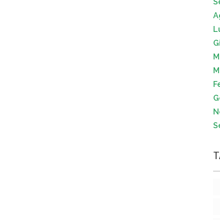
S
A
L
G
M
M
F
G
N
S
T