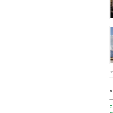
sp
A
G