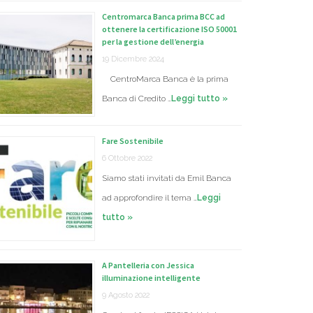
Centromarca Banca prima BCC ad
ottenere la certificazione ISO 50001
per la gestione dell’energia
19 Dicembre 2024
CentroMarca Banca è la prima
Banca di Credito …
Leggi tutto »
Fare Sostenibile
6 Ottobre 2022
Siamo stati invitati da Emil Banca
ad approfondire il tema …
Leggi
tutto »
A Pantelleria con Jessica
illuminazione intelligente
9 Agosto 2022