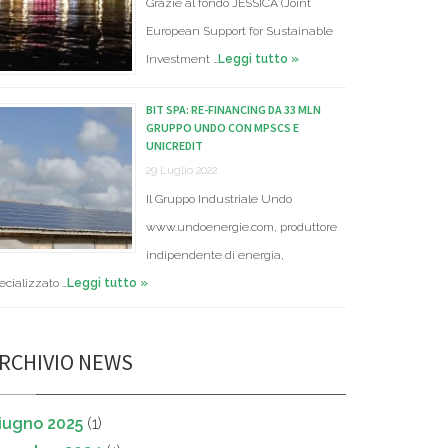
Grazie al fondo JESSICA (Joint
European Support for Sustainable
Investment …
Leggi tutto »
BIT SPA: RE-FINANCING DA 33 MLN
GRUPPO UNDO CON MPSCS E
UNICREDIT
29 Luglio 2022
Il Gruppo Industriale Undo
www.undoenergie.com, produttore
indipendente di energia,
ecializzato …
Leggi tutto »
RCHIVIO NEWS
iugno 2025
(1)