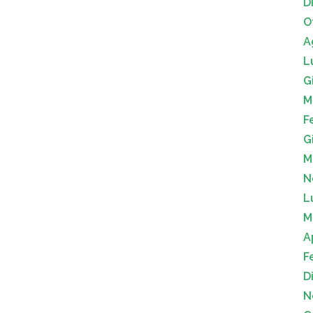
D
O
A
L
G
M
F
G
M
N
L
M
A
F
D
N