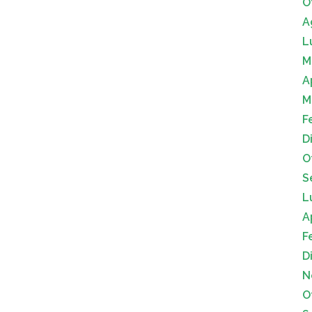
O
A
L
M
A
M
F
D
O
S
L
A
F
D
N
O