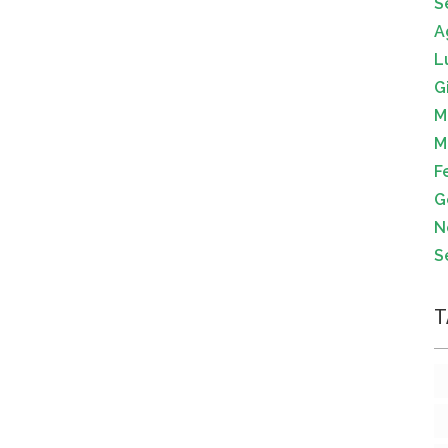
S
A
L
G
M
M
F
G
N
S
T