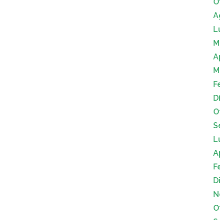
O
A
L
M
A
M
F
D
O
S
L
A
F
D
N
O