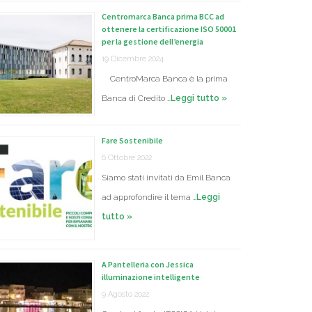
Centromarca Banca prima BCC ad
ottenere la certificazione ISO 50001
per la gestione dell’energia
19 Dicembre 2024
CentroMarca Banca è la prima
Banca di Credito …
Leggi tutto »
Fare Sostenibile
6 Ottobre 2022
Siamo stati invitati da Emil Banca
ad approfondire il tema …
Leggi
tutto »
A Pantelleria con Jessica
illuminazione intelligente
9 Agosto 2022