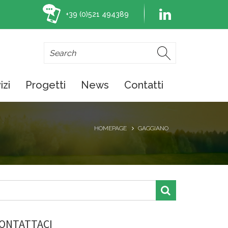
+39 (0)521 494389
izi
Progetti
News
Contatti
HOMEPAGE
GAGGIANO
ONTATTACI