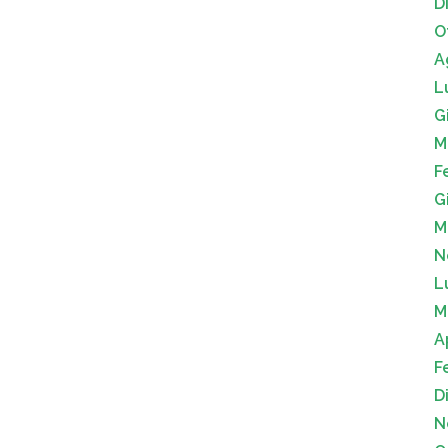
D
O
A
L
G
M
F
G
M
N
L
M
A
F
D
N