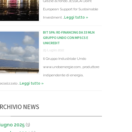
Grazie al fondo JESSICA (Joint
European Support for Sustainable
Investment …
Leggi tutto »
BIT SPA: RE-FINANCING DA 33 MLN
GRUPPO UNDO CON MPSCS E
UNICREDIT
29 Luglio 2022
Il Gruppo Industriale Undo
www.undoenergie.com, produttore
indipendente di energia,
ecializzato …
Leggi tutto »
RCHIVIO NEWS
iugno 2025
(1)