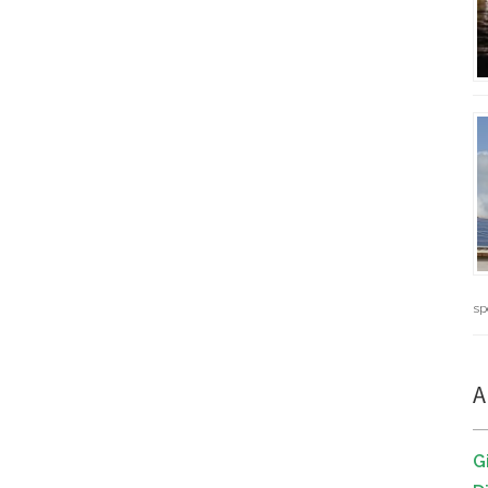
sp
A
G