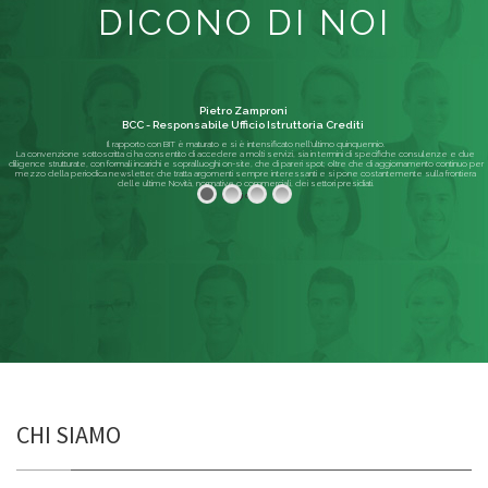
DICONO DI NOI
Pietro Zamproni
BCC - Responsabile Ufficio Istruttoria Crediti
Il rapporto con BIT è maturato e si è intensificato nell'ultimo quinquennio.
La convenzione sottoscritta ci ha consentito di accedere a molti servizi, sia in termini di specifiche consulenze e due
diligence strutturate, con formali incarichi e sopralluoghi on-site, che di pareri spot; oltre che di aggiornamento continuo per
mezzo della periodica newsletter, che tratta argomenti sempre interessanti e si pone costantemente sulla frontiera
delle ultime Novità, normative o commerciali, dei settori presidiati.
Leggi di più
CHI SIAMO