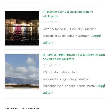
A Pantelleria con Jessica illuminazione
intelligente
9 Agosto 2022
Grazie al fondo JESSICA (Joint European
Support for Sustainable Investment …
Leggi
tutto »
BIT SPA: RE-FINANCING DA 33 MLN GRUPPO UNDO
CON MPSCS E UNICREDIT
29 Luglio 2022
Il Gruppo Industriale Undo
www.undoenergie.com, produttore
indipendente di energia, specializzato …
Leggi
tutto »