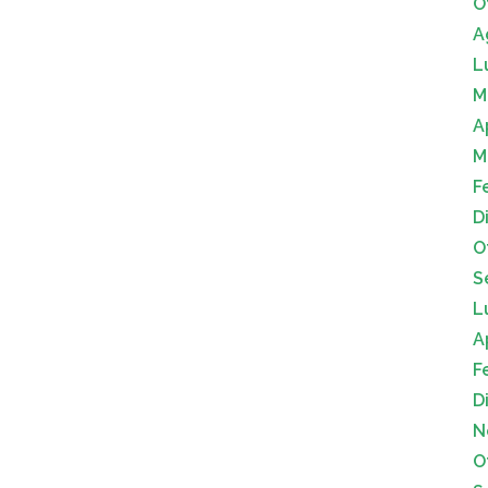
O
A
L
M
A
M
F
D
O
S
L
A
F
D
N
O