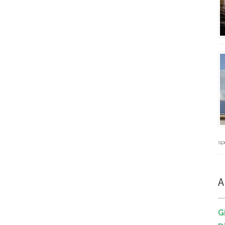
sp
A
G