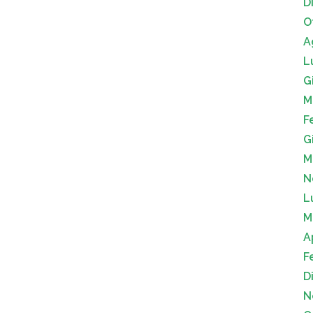
D
O
A
L
G
M
F
G
M
N
L
M
A
F
D
N