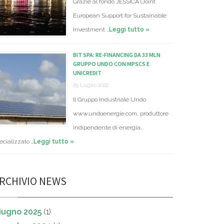
Grazie al fondo JESSICA (Joint
European Support for Sustainable
Investment …
Leggi tutto »
BIT SPA: RE-FINANCING DA 33 MLN
GRUPPO UNDO CON MPSCS E
UNICREDIT
29 Luglio 2022
Il Gruppo Industriale Undo
www.undoenergie.com, produttore
indipendente di energia,
ecializzato …
Leggi tutto »
RCHIVIO NEWS
iugno 2025
(1)