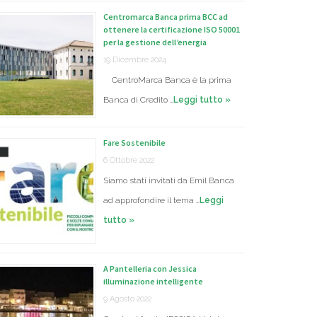
Centromarca Banca prima BCC ad
ottenere la certificazione ISO 50001
per la gestione dell’energia
19 Dicembre 2024
CentroMarca Banca è la prima
Banca di Credito …
Leggi tutto »
Fare Sostenibile
6 Ottobre 2022
Siamo stati invitati da Emil Banca
ad approfondire il tema …
Leggi
tutto »
A Pantelleria con Jessica
illuminazione intelligente
9 Agosto 2022