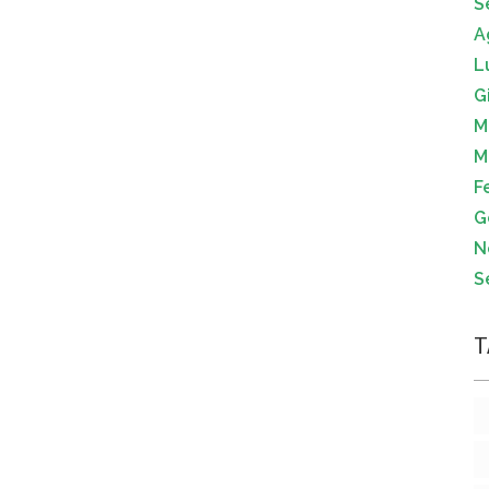
S
A
L
G
M
M
F
G
N
S
T