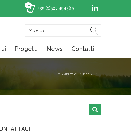
+39 (0)521 494389
izi
Progetti
News
Contatti
HOMEPAGE
BIOLZI 7
ONTATTACI