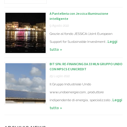
A Pantelleria con Jessica illuminazione
intelligente
9 Agosto 2022
Grazie al fondo JESSICA (Joint European
Support for Sustainable Investment …
Leggi
tutto »
BIT SPA: RE-FINANCING DA 33 MLN GRUPPO UNDO
CON MPSCS E UNICREDIT
29 Luglio 2022
Il Gruppo Industriale Undo
www.undoenergie.com, produttore
indipendente di energia, specializzato …
Leggi
tutto »