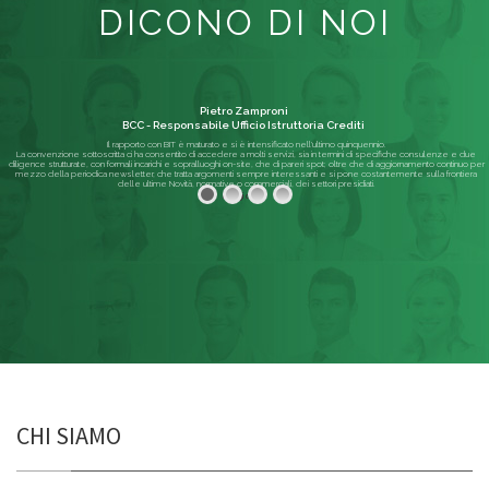
DICONO DI NOI
Pietro Zamproni
BCC - Responsabile Ufficio Istruttoria Crediti
Il rapporto con BIT è maturato e si è intensificato nell'ultimo quinquennio.
La convenzione sottoscritta ci ha consentito di accedere a molti servizi, sia in termini di specifiche consulenze e due
diligence strutturate, con formali incarichi e sopralluoghi on-site, che di pareri spot; oltre che di aggiornamento continuo per
mezzo della periodica newsletter, che tratta argomenti sempre interessanti e si pone costantemente sulla frontiera
delle ultime Novità, normative o commerciali, dei settori presidiati.
Leggi di più
CHI SIAMO