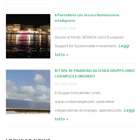
A Pantelleria con Jessica illuminazione
intelligente
9 Agosto 2022
Grazie al fondo JESSICA (Joint European
Support for Sustainable Investment …
Leggi
tutto »
BIT SPA: RE-FINANCING DA 33 MLN GRUPPO UNDO
CON MPSCS E UNICREDIT
29 Luglio 2022
Il Gruppo Industriale Undo
www.undoenergie.com, produttore
indipendente di energia, specializzato …
Leggi
tutto »