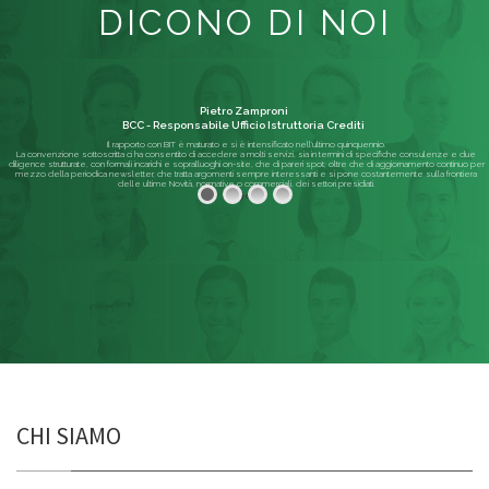
DICONO DI NOI
Pietro Zamproni
BCC - Responsabile Ufficio Istruttoria Crediti
Il rapporto con BIT è maturato e si è intensificato nell'ultimo quinquennio.
La convenzione sottoscritta ci ha consentito di accedere a molti servizi, sia in termini di specifiche consulenze e due
diligence strutturate, con formali incarichi e sopralluoghi on-site, che di pareri spot; oltre che di aggiornamento continuo per
mezzo della periodica newsletter, che tratta argomenti sempre interessanti e si pone costantemente sulla frontiera
delle ultime Novità, normative o commerciali, dei settori presidiati.
Leggi di più
CHI SIAMO