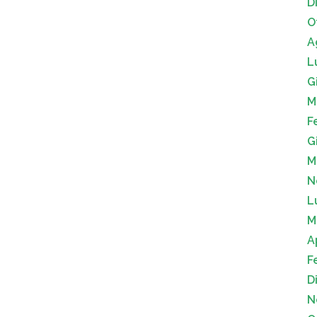
D
O
A
L
G
M
F
G
M
N
L
M
A
F
D
N