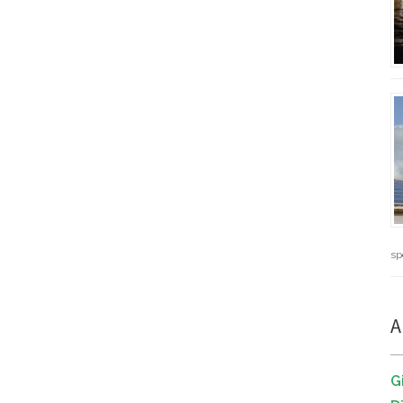
sp
A
G