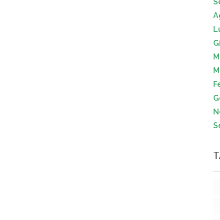
S
A
L
G
M
M
F
G
N
S
T