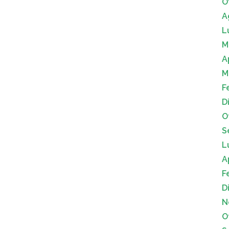
O
A
L
M
A
M
F
D
O
S
L
A
F
D
N
O