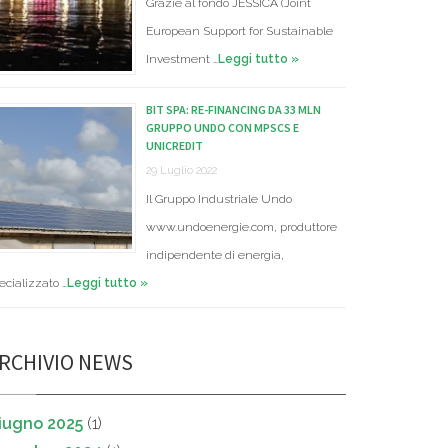
Grazie al fondo JESSICA (Joint
European Support for Sustainable
Investment …
Leggi tutto »
BIT SPA: RE-FINANCING DA 33 MLN
GRUPPO UNDO CON MPSCS E
UNICREDIT
29 Luglio 2022
Il Gruppo Industriale Undo
www.undoenergie.com, produttore
indipendente di energia,
ecializzato …
Leggi tutto »
RCHIVIO NEWS
iugno 2025
(1)