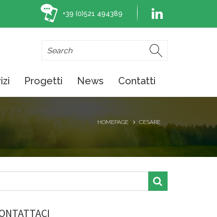
+39 (0)521 494389
izi
Progetti
News
Contatti
HOMEPAGE
CESARE
ONTATTACI