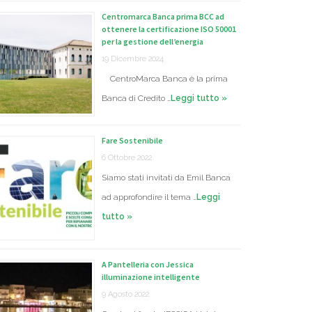
Centromarca Banca prima BCC ad
ottenere la certificazione ISO 50001
per la gestione dell’energia
19 Dicembre 2024
CentroMarca Banca è la prima
Banca di Credito …
Leggi tutto »
Fare Sostenibile
6 Ottobre 2022
Siamo stati invitati da Emil Banca
ad approfondire il tema …
Leggi
tutto »
A Pantelleria con Jessica
illuminazione intelligente
9 Agosto 2022