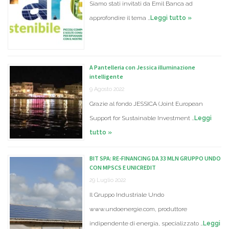
Siamo stati invitati da Emil Banca ad
approfondire il tema …
Leggi tutto »
A Pantelleria con Jessica illuminazione
intelligente
9 Agosto 2022
Grazie al fondo JESSICA (Joint European
Support for Sustainable Investment …
Leggi
tutto »
BIT SPA: RE-FINANCING DA 33 MLN GRUPPO UNDO
CON MPSCS E UNICREDIT
29 Luglio 2022
Il Gruppo Industriale Undo
www.undoenergie.com, produttore
indipendente di energia, specializzato …
Leggi