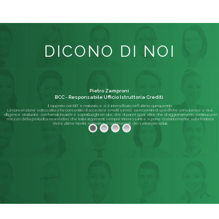
DICONO DI NOI
Pietro Zamproni
BCC - Responsabile Ufficio Istruttoria Crediti
Il rapporto con BIT è maturato e si è intensificato nell'ultimo quinquennio.
La convenzione sottoscritta ci ha consentito di accedere a molti servizi, sia in termini di specifiche consulenze e due
diligence strutturate, con formali incarichi e sopralluoghi on-site, che di pareri spot; oltre che di aggiornamento continuo per
mezzo della periodica newsletter, che tratta argomenti sempre interessanti e si pone costantemente sulla frontiera
delle ultime Novità, normative o commerciali, dei settori presidiati.
Leggi di più