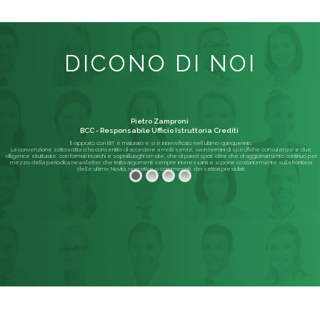
DICONO DI NOI
Pietro Zamproni
BCC - Responsabile Ufficio Istruttoria Crediti
Il rapporto con BIT è maturato e si è intensificato nell'ultimo quinquennio.
La convenzione sottoscritta ci ha consentito di accedere a molti servizi, sia in termini di specifiche consulenze e due
diligence strutturate, con formali incarichi e sopralluoghi on-site, che di pareri spot; oltre che di aggiornamento continuo per
mezzo della periodica newsletter, che tratta argomenti sempre interessanti e si pone costantemente sulla frontiera
delle ultime Novità, normative o commerciali, dei settori presidiati.
Leggi di più