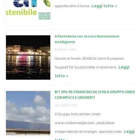
approfondire il tema …
Leggi tutto »
A Pantelleria con Jessica illuminazione
intelligente
9 Agosto 2022
Grazie al fondo JESSICA (Joint European
Support for Sustainable Investment …
Leggi
tutto »
BIT SPA: RE-FINANCING DA 33 MLN GRUPPO UNDO
CON MPSCS E UNICREDIT
29 Luglio 2022
Il Gruppo Industriale Undo
www.undoenergie.com, produttore
indipendente di energia, specializzato …
Leggi