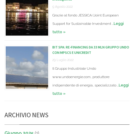
9 Agosto 2022
Grazie al fondo JESSICA (Joint European
Support for Sustainable Investment …
Leggi
tutto »
BIT SPA: RE-FINANCING DA 33 MLN GRUPPO UNDO
CON MPSCS E UNICREDIT
29 Luglio 2022
Il Gruppo Industriale Undo
www.undoenergie.com, produttore
indipendente di energia, specializzato …
Leggi
tutto »
ARCHIVIO NEWS
Giugno 2025
(1)