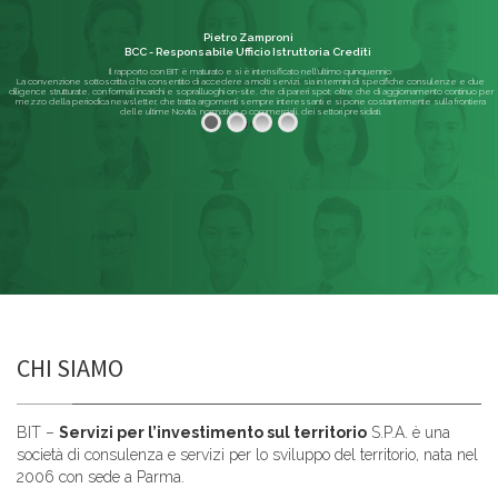
Pietro Zamproni
BCC - Responsabile Ufficio Istruttoria Crediti
Il rapporto con BIT è maturato e si è intensificato nell'ultimo quinquennio.
La convenzione sottoscritta ci ha consentito di accedere a molti servizi, sia in termini di specifiche consulenze e due
diligence strutturate, con formali incarichi e sopralluoghi on-site, che di pareri spot; oltre che di aggiornamento continuo per
mezzo della periodica newsletter, che tratta argomenti sempre interessanti e si pone costantemente sulla frontiera
delle ultime Novità, normative o commerciali, dei settori presidiati.
Leggi di più
CHI SIAMO
BIT –
Servizi per l’investimento sul territorio
S.P.A. è una
società di consulenza e servizi per lo sviluppo del territorio, nata nel
2006 con sede a Parma.