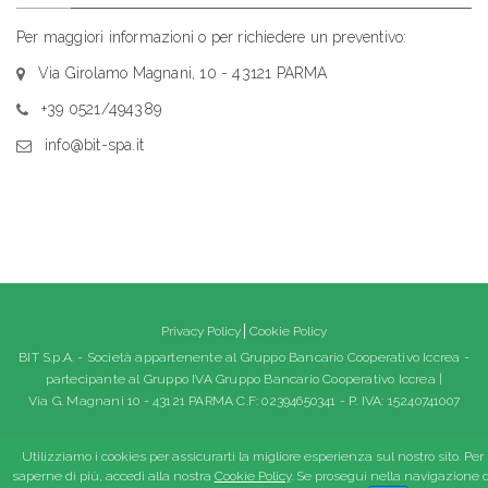
Per maggiori informazioni o per richiedere un preventivo:
Via Girolamo Magnani, 10 - 43121 PARMA
+39 0521/494389
info@bit-spa.it
Privacy Policy
Cookie Policy
BIT S.p.A. - Società appartenente al Gruppo Bancario Cooperativo Iccrea -
partecipante al Gruppo IVA Gruppo Bancario Cooperativo Iccrea |
Via G. Magnani 10 - 43121 PARMA C.F: 02394650341 - P. IVA: 15240741007
Utilizziamo i cookies per assicurarti la migliore esperienza sul nostro sito. Per
saperne di più, accedi alla nostra
Cookie Policy
. Se prosegui nella navigazione d