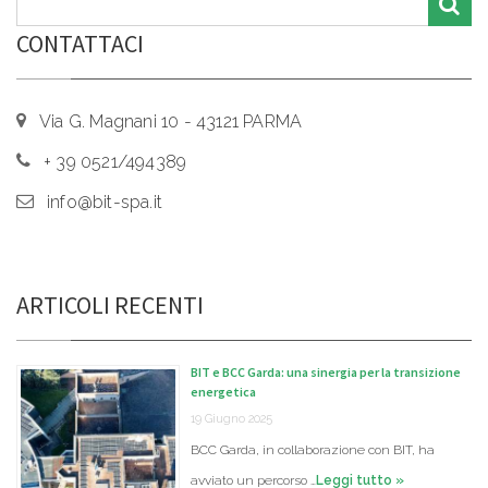
CONTATTACI
Via G. Magnani 10 - 43121 PARMA
+ 39 0521/494389
info@bit-spa.it
ARTICOLI RECENTI
BIT e BCC Garda: una sinergia per la transizione
energetica
19 Giugno 2025
BCC Garda, in collaborazione con BIT, ha
avviato un percorso …
Leggi tutto »