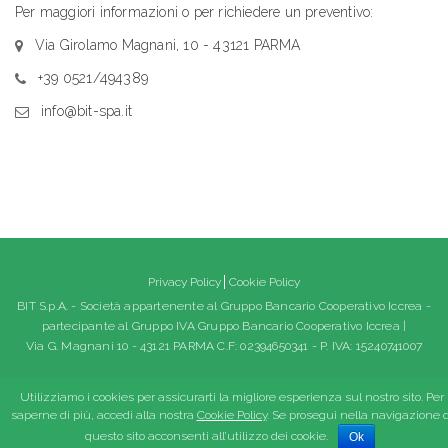
Per maggiori informazioni o per richiedere un preventivo:
Via Girolamo Magnani, 10 - 43121 PARMA
+39 0521/494389
info@bit-spa.it
Privacy Policy
Cookie Policy
BIT S.p.A. - Società appartenente al Gruppo Bancario Cooperativo Iccrea -
partecipante al Gruppo IVA Gruppo Bancario Cooperativo Iccrea |
Via G. Magnani 10 - 43121 PARMA C.F: 02394650341 - P. IVA: 15240741007
Utilizziamo i cookies per assicurarti la migliore esperienza sul nostro sito. Per
saperne di più, accedi alla nostra
Cookie Policy
. Se prosegui nella navigazione d
questo sito acconsenti all’utilizzo dei cookie.
Ok