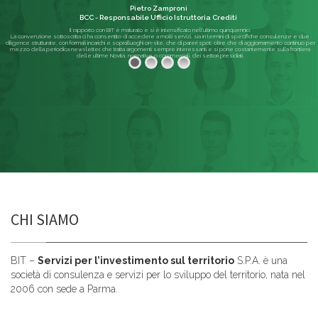
Pietro Zamproni
BCC - Responsabile Ufficio Istruttoria Crediti
Il rapporto con BIT è maturato e si è intensificato nell'ultimo quinquennio.
La convenzione sottoscritta ci ha consentito di accedere a molti servizi, sia in termini di specifiche consulenze e due
diligence strutturate, con formali incarichi e sopralluoghi on-site, che di pareri spot; oltre che di aggiornamento continuo per
mezzo della periodica newsletter, che tratta argomenti sempre interessanti e si pone costantemente sulla frontiera
delle ultime Novità, normative o commerciali, dei settori presidiati.
Leggi di più
CHI SIAMO
BIT –
Servizi per l’investimento sul territorio
S.P.A. è una
società di consulenza e servizi per lo sviluppo del territorio, nata nel
2006 con sede a Parma.