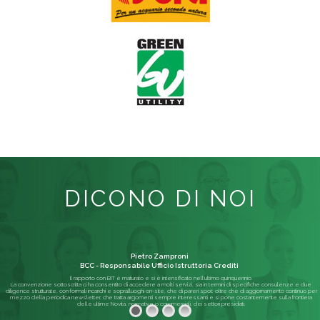
DICONO DI NOI
Pietro Zamproni
BCC - Responsabile Ufficio Istruttoria Crediti
Il rapporto con BIT è maturato e si è intensificato nell'ultimo quinquennio.
La convenzione sottoscritta ci ha consentito di accedere a molti servizi, sia in termini di specifiche consulenze e due
diligence strutturate, con formali incarichi e sopralluoghi on-site, che di pareri spot; oltre che di aggiornamento continuo per
mezzo della periodica newsletter, che tratta argomenti sempre interessanti e si pone costantemente sulla frontiera
delle ultime Novità, normative o commerciali, dei settori presidiati.
Leggi di più