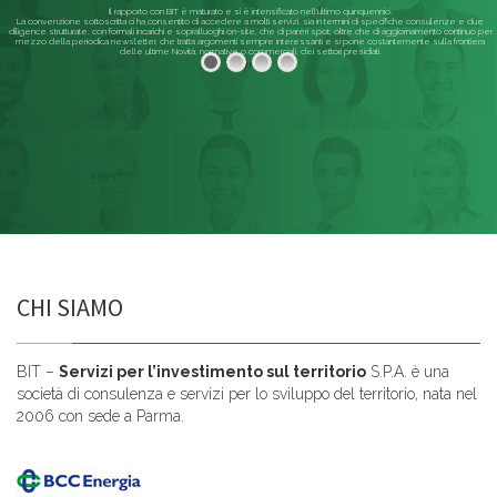
Il rapporto con BIT è maturato e si è intensificato nell'ultimo quinquennio.
La convenzione sottoscritta ci ha consentito di accedere a molti servizi, sia in termini di specifiche consulenze e due
diligence strutturate, con formali incarichi e sopralluoghi on-site, che di pareri spot; oltre che di aggiornamento continuo per
mezzo della periodica newsletter, che tratta argomenti sempre interessanti e si pone costantemente sulla frontiera
delle ultime Novità, normative o commerciali, dei settori presidiati.
Leggi di più
CHI SIAMO
BIT –
Servizi per l’investimento sul territorio
S.P.A. è una
società di consulenza e servizi per lo sviluppo del territorio, nata nel
2006 con sede a Parma.