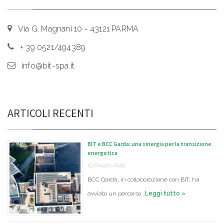
Via G. Magnani 10 - 43121 PARMA
+ 39 0521/494389
info@bit-spa.it
ARTICOLI RECENTI
BIT e BCC Garda: una sinergia per la transizione
energetica
19 Giugno 2025
BCC Garda, in collaborazione con BIT, ha
avviato un percorso …
Leggi tutto »