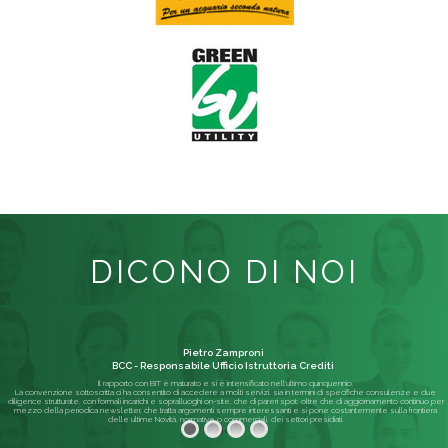
DICONO DI NOI
Pietro Zamproni
BCC - Responsabile Ufficio Istruttoria Crediti
Il rapporto con BIT è maturato e si è intensificato nell'ultimo quinquennio.
La convenzione sottoscritta ci ha consentito di accedere a molti servizi, sia in termini di specifiche consulenze e due
diligence strutturate, con formali incarichi e sopralluoghi on-site, che di pareri spot; oltre che di aggiornamento continuo per
mezzo della periodica newsletter, che tratta argomenti sempre interessanti e si pone costantemente sulla frontiera
delle ultime Novità, normative o commerciali, dei settori presidiati.
Leggi di più