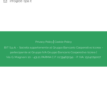
info@bit-spa.it
Privacy Policy
Cookie Policy
BIT S.p.A. - Società appartenente al Gruppo Bancario Cooperativo Iccrea -
partecipante al Gruppo IVA Gruppo Bancario Cooperativo Iccrea |
Via G. Magnani 10 - 43121 PARMA C.F: 02394650341 - P. IVA: 15240741007