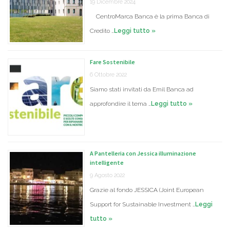
19 Dicembre 2024
CentroMarca Banca è la prima Banca di
Credito …
Leggi tutto »
Fare Sostenibile
6 Ottobre 2022
Siamo stati invitati da Emil Banca ad
approfondire il tema …
Leggi tutto »
A Pantelleria con Jessica illuminazione
intelligente
9 Agosto 2022
Grazie al fondo JESSICA (Joint European
Support for Sustainable Investment …
Leggi
tutto »