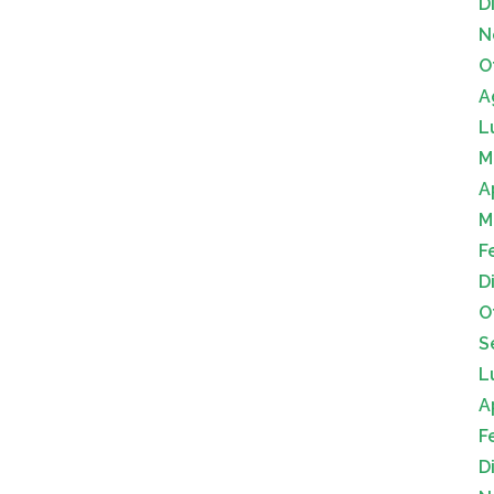
D
N
O
A
L
M
A
M
F
D
O
S
L
A
F
D