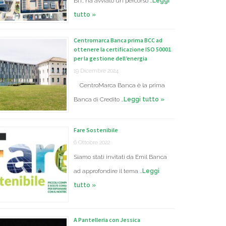
BIT, ha avviato un percorso …
Leggi
tutto »
Centromarca Banca prima BCC ad
ottenere la certificazione ISO 50001
per la gestione dell’energia
19 Dicembre 2024
CentroMarca Banca è la prima
Banca di Credito …
Leggi tutto »
Fare Sostenibile
6 Ottobre 2022
Siamo stati invitati da Emil Banca
ad approfondire il tema …
Leggi
tutto »
A Pantelleria con Jessica