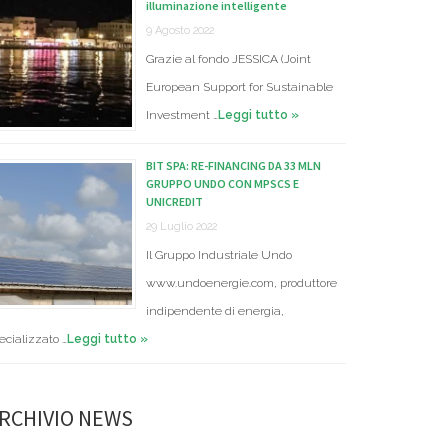
illuminazione intelligente
9 Agosto 2022
Grazie al fondo JESSICA (Joint
European Support for Sustainable
Investment …
Leggi tutto »
BIT SPA: RE-FINANCING DA 33 MLN
GRUPPO UNDO CON MPSCS E
UNICREDIT
29 Luglio 2022
Il Gruppo Industriale Undo
www.undoenergie.com, produttore
indipendente di energia,
ecializzato …
Leggi tutto »
RCHIVIO NEWS