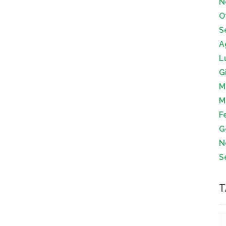
N
O
S
A
L
G
M
M
F
G
N
S
T