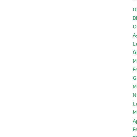
G
D
O
A
L
G
M
F
G
M
N
L
M
A
F