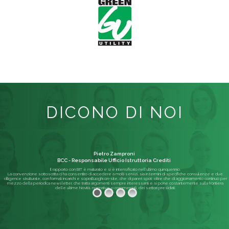
DICONO DI NOI
Pietro Zamproni
BCC - Responsabile Ufficio Istruttoria Crediti
Il rapporto con BIT è maturato e si è intensificato nell'ultimo quinquennio.
La convenzione sottoscritta ci ha consentito di accedere a molti servizi, sia in termini di specifiche consulenze e due
diligence strutturate, con formali incarichi e sopralluoghi on-site, che di pareri spot; oltre che di aggiornamento continuo per
mezzo della periodica newsletter, che tratta argomenti sempre interessanti e si pone costantemente sulla frontiera
delle ultime Novità, normative o commerciali, dei settori presidiati.
Leggi di più