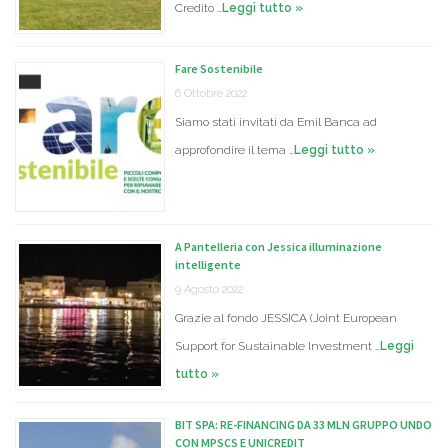
Credito …
Leggi tutto »
Fare Sostenibile
6 Ottobre 2022
Siamo stati invitati da Emil Banca ad
approfondire il tema …
Leggi tutto »
A Pantelleria con Jessica illuminazione
intelligente
9 Agosto 2022
Grazie al fondo JESSICA (Joint European
Support for Sustainable Investment …
Leggi
tutto »
BIT SPA: RE-FINANCING DA 33 MLN GRUPPO UNDO
CON MPSCS E UNICREDIT