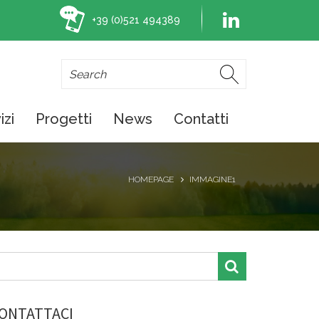
+39 (0)521 494389
izi
Progetti
News
Contatti
HOMEPAGE
IMMAGINE1
ONTATTACI