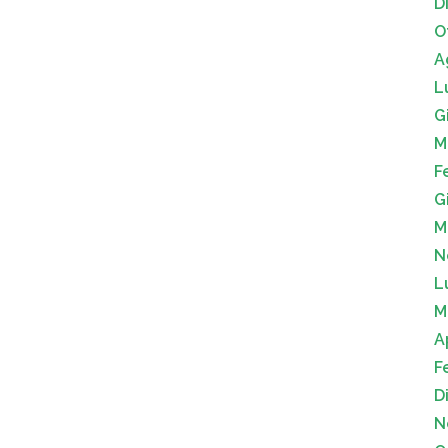
D
O
A
L
G
M
F
G
M
N
L
M
A
F
D
N