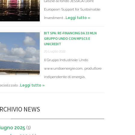
Grazie al fondo JESSICA (Joint
European Support for Sustainable
Investment …
Leggi tutto »
BIT SPA: RE-FINANCING DA 33 MLN
GRUPPO UNDO CON MPSCS E
UNICREDIT
29 Luglio 2022
Il Gruppo Industriale Undo
www.undoenergie.com, produttore
indipendente di energia,
ecializzato …
Leggi tutto »
RCHIVIO NEWS
iugno 2025
(1)