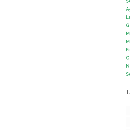
S
A
L
G
M
M
F
G
N
S
T