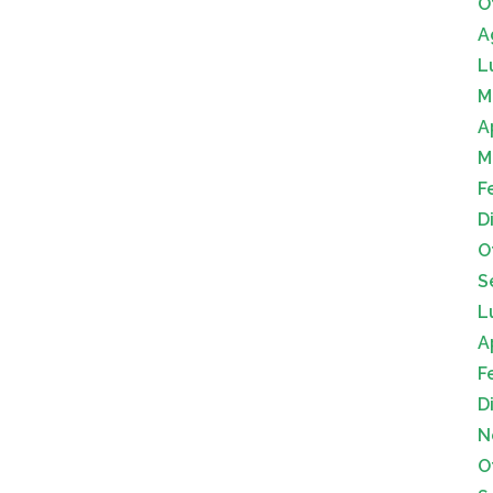
O
A
L
M
A
M
F
D
O
S
L
A
F
D
N
O