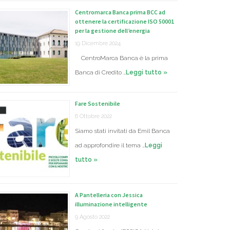
Centromarca Banca prima BCC ad
ottenere la certificazione ISO 50001
per la gestione dell’energia
19 Dicembre 2024
CentroMarca Banca è la prima
Banca di Credito …
Leggi tutto »
Fare Sostenibile
6 Ottobre 2022
Siamo stati invitati da Emil Banca
ad approfondire il tema …
Leggi
tutto »
A Pantelleria con Jessica
illuminazione intelligente
9 Agosto 2022