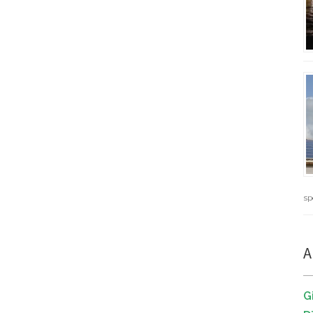
sp
A
G