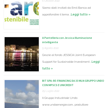
6 Ottobre 2022
Siamo stati invitati da Emil Banca ad
approfondire il tema …
Leggi tutto »
A Pantelleria con Jessica illuminazione
intelligente
9 Agosto 2022
Grazie al fondo JESSICA (Joint European
Support for Sustainable Investment …
Leggi
tutto »
BIT SPA: RE-FINANCING DA 33 MLN GRUPPO UNDO
CON MPSCS E UNICREDIT
29 Luglio 2022
Il Gruppo Industriale Undo
www.undoenergie.com, produttore