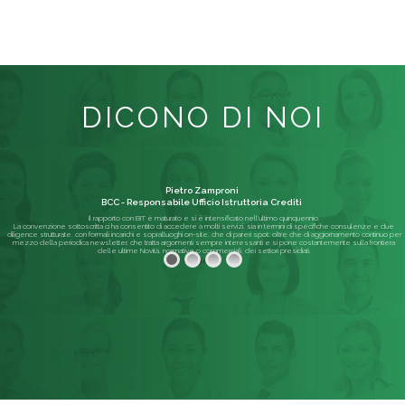
DICONO DI NOI
Pietro Zamproni
BCC - Responsabile Ufficio Istruttoria Crediti
Il rapporto con BIT è maturato e si è intensificato nell'ultimo quinquennio.
La convenzione sottoscritta ci ha consentito di accedere a molti servizi, sia in termini di specifiche consulenze e due
diligence strutturate, con formali incarichi e sopralluoghi on-site, che di pareri spot; oltre che di aggiornamento continuo per
mezzo della periodica newsletter, che tratta argomenti sempre interessanti e si pone costantemente sulla frontiera
delle ultime Novità, normative o commerciali, dei settori presidiati.
Leggi di più