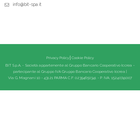
info@bit-spa.it
Privacy Policy
Cookie Policy
BIT S.p.A. - Società appartenente al Gruppo Bancario Cooperativo Iccrea -
partecipante al Gruppo IVA Gruppo Bancario Cooperativo Iccrea |
Via G. Magnani 10 - 43121 PARMA C.F: 02394650341 - P. IVA: 15240741007