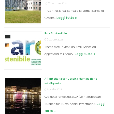
19 Dicembre 2024
CentroMarca Banca è la prima Banca di
Credito …
Leggi tutto »
Fare Sostenibile
6 Ottobre 2022
Siamo stati invitati da Emil Banca ad
approfondire il tema …
Leggi tutto »
A Pantelleria con Jessica illuminazione
intelligente
9 Agosto 2022
Grazie al fondo JESSICA (Joint European
Support for Sustainable Investment …
Leggi
tutto »