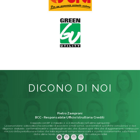
DICONO DI NOI
Pietro Zamproni
BCC - Responsabile Ufficio Istruttoria Crediti
Il rapporto con BIT è maturato e si è intensificato nell'ultimo quinquennio.
La convenzione sottoscritta ci ha consentito di accedere a molti servizi, sia in termini di specifiche consulenze e due
diligence strutturate, con formali incarichi e sopralluoghi on-site, che di pareri spot; oltre che di aggiornamento continuo per
mezzo della periodica newsletter, che tratta argomenti sempre interessanti e si pone costantemente sulla frontiera
delle ultime Novità, normative o commerciali, dei settori presidiati.
Leggi di più