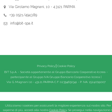
Via Girolamo Magnani, 10 - 43121 PARMA
+39 0521/494389
info@bit-spa.it
Privacy Policy
Cookie Policy
BIT S.p.A. - Società appartenente al Gruppo Bancario Cooperativo Iccrea -
partecipante al Gruppo IVA Gruppo Bancario Cooperativo Iccrea |
Via G. Magnani 10 - 43121 PARMA C.F: 02394650341 - P. IVA: 15240741007
Utilizziamo i cookies per assicurarti la migliore esperienza sul nostro sito. Per
saperne di più, accedi alla nostra
Cookie Policy
. Se prosegui nella navigazione d