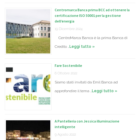
Centromarca Banca prima BCC ad ottenere la
certificazione ISO 50001 per la gestione
dell’energia
19 Dicembre 2024
CentroMarca Banca è la prima Banca di
Credito …
Leggi tutto »
Fare Sostenibile
6 Ottobre 2022
Siamo stati invitati da Emil Banca ad
approfondire il tema …
Leggi tutto »
A Pantelleria con Jessica illuminazione
intelligente
9 Agosto 2022