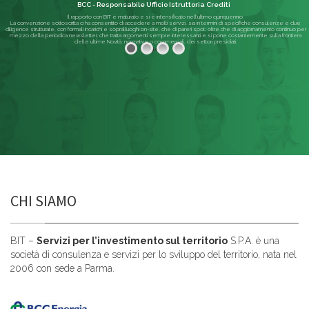
BCC - Responsabile Ufficio Istruttoria Crediti
Il rapporto con BIT è maturato e si è intensificato nell'ultimo quinquennio.
La convenzione sottoscritta ci ha consentito di accedere a molti servizi, sia in termini di specifiche consulenze e due
diligence strutturate, con formali incarichi e sopralluoghi on-site, che di pareri spot; oltre che di aggiornamento continuo per
mezzo della periodica newsletter, che tratta argomenti sempre interessanti e si pone costantemente sulla frontiera
delle ultime Novità, normative o commerciali, dei settori presidiati.
Leggi di più
CHI SIAMO
BIT –
Servizi per l’investimento sul territorio
S.P.A. è una
società di consulenza e servizi per lo sviluppo del territorio, nata nel
2006 con sede a Parma.