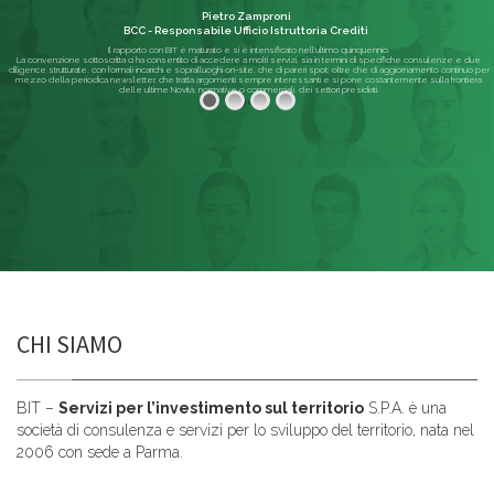
Pietro Zamproni
BCC - Responsabile Ufficio Istruttoria Crediti
Il rapporto con BIT è maturato e si è intensificato nell'ultimo quinquennio.
La convenzione sottoscritta ci ha consentito di accedere a molti servizi, sia in termini di specifiche consulenze e due
diligence strutturate, con formali incarichi e sopralluoghi on-site, che di pareri spot; oltre che di aggiornamento continuo per
mezzo della periodica newsletter, che tratta argomenti sempre interessanti e si pone costantemente sulla frontiera
delle ultime Novità, normative o commerciali, dei settori presidiati.
Leggi di più
CHI SIAMO
BIT –
Servizi per l’investimento sul territorio
S.P.A. è una
società di consulenza e servizi per lo sviluppo del territorio, nata nel
2006 con sede a Parma.