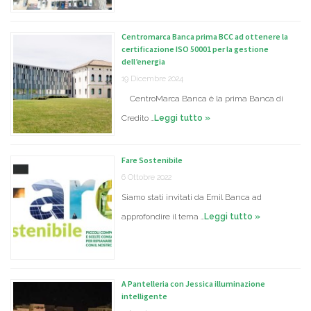
Centromarca Banca prima BCC ad ottenere la
certificazione ISO 50001 per la gestione
dell’energia
19 Dicembre 2024
CentroMarca Banca è la prima Banca di
Credito …
Leggi tutto »
Fare Sostenibile
6 Ottobre 2022
Siamo stati invitati da Emil Banca ad
approfondire il tema …
Leggi tutto »
A Pantelleria con Jessica illuminazione
intelligente