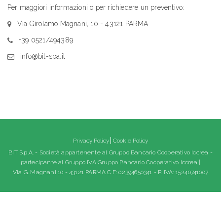
Per maggiori informazioni o per richiedere un preventivo:
Via Girolamo Magnani, 10 - 43121 PARMA
+39 0521/494389
info@bit-spa.it
Privacy Policy
Cookie Policy
BIT S.p.A. - Società appartenente al Gruppo Bancario Cooperativo Iccrea -
partecipante al Gruppo IVA Gruppo Bancario Cooperativo Iccrea |
Via G. Magnani 10 - 43121 PARMA C.F: 02394650341 - P. IVA: 15240741007