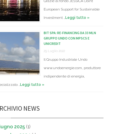
Grazie al fondo JESSICA (Joint
European Support for Sustainable
Investment …
Leggi tutto »
BIT SPA: RE-FINANCING DA 33 MLN
GRUPPO UNDO CON MPSCS E
UNICREDIT
29 Luglio 2022
Il Gruppo Industriale Undo
www.undoenergie.com, produttore
indipendente di energia,
ecializzato …
Leggi tutto »
RCHIVIO NEWS
iugno 2025
(1)