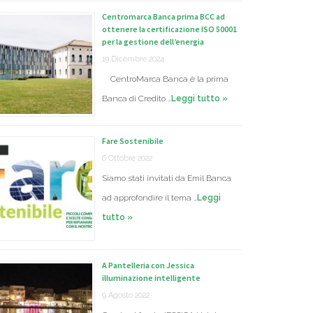
Centromarca Banca prima BCC ad
ottenere la certificazione ISO 50001
per la gestione dell’energia
19 Dicembre 2024
CentroMarca Banca è la prima
Banca di Credito …
Leggi tutto »
Fare Sostenibile
6 Ottobre 2022
Siamo stati invitati da Emil Banca
ad approfondire il tema …
Leggi
tutto »
A Pantelleria con Jessica
illuminazione intelligente
9 Agosto 2022