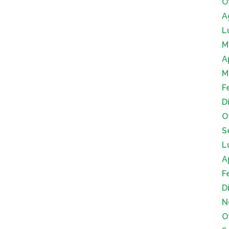
O
A
L
M
A
M
F
D
O
S
L
A
F
D
N
O