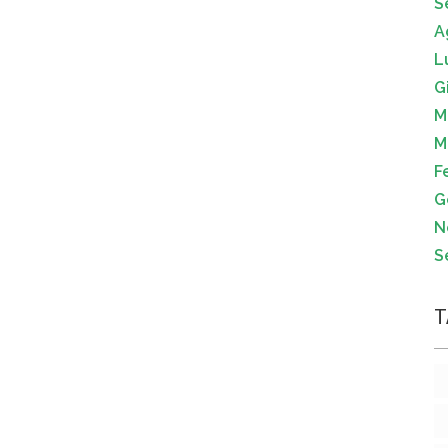
S
A
L
G
M
M
F
G
N
S
T