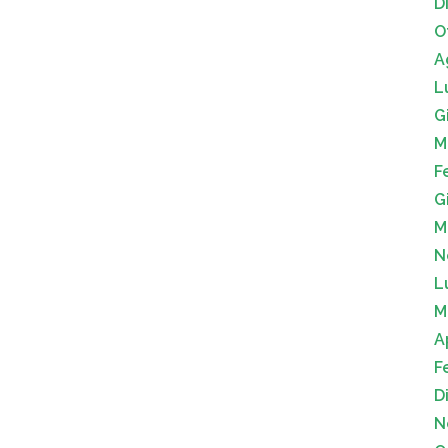
D
O
A
L
G
M
F
G
M
N
L
M
A
F
D
N