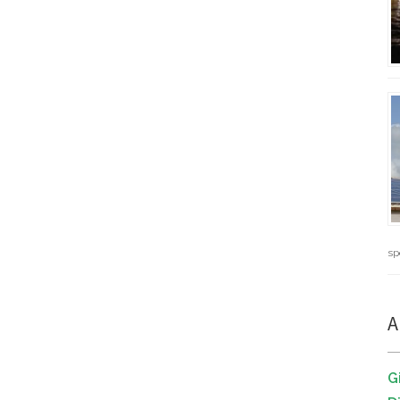
sp
A
G