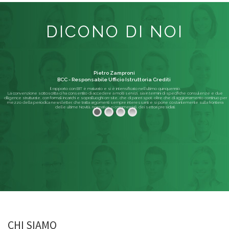
DICONO DI NOI
Pietro Zamproni
BCC - Responsabile Ufficio Istruttoria Crediti
Il rapporto con BIT è maturato e si è intensificato nell'ultimo quinquennio.
La convenzione sottoscritta ci ha consentito di accedere a molti servizi, sia in termini di specifiche consulenze e due
diligence strutturate, con formali incarichi e sopralluoghi on-site, che di pareri spot; oltre che di aggiornamento continuo per
mezzo della periodica newsletter, che tratta argomenti sempre interessanti e si pone costantemente sulla frontiera
delle ultime Novità, normative o commerciali, dei settori presidiati.
Leggi di più
CHI SIAMO