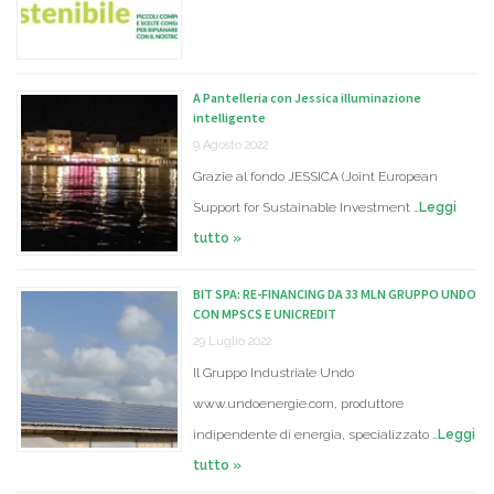
A Pantelleria con Jessica illuminazione
intelligente
9 Agosto 2022
Grazie al fondo JESSICA (Joint European
Support for Sustainable Investment …
Leggi
tutto »
BIT SPA: RE-FINANCING DA 33 MLN GRUPPO UNDO
CON MPSCS E UNICREDIT
29 Luglio 2022
Il Gruppo Industriale Undo
www.undoenergie.com, produttore
indipendente di energia, specializzato …
Leggi
tutto »