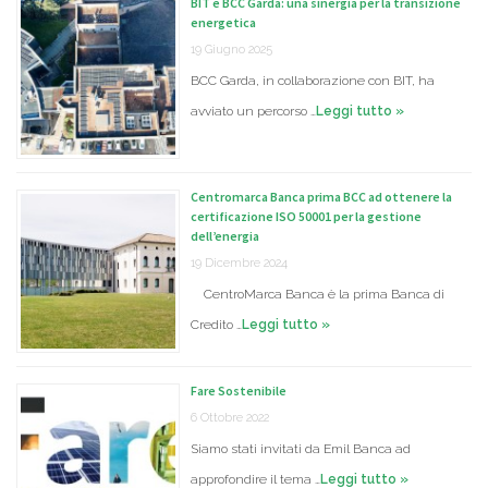
BIT e BCC Garda: una sinergia per la transizione
energetica
19 Giugno 2025
BCC Garda, in collaborazione con BIT, ha
avviato un percorso …
Leggi tutto »
Centromarca Banca prima BCC ad ottenere la
certificazione ISO 50001 per la gestione
dell’energia
19 Dicembre 2024
CentroMarca Banca è la prima Banca di
Credito …
Leggi tutto »
Fare Sostenibile
6 Ottobre 2022
Siamo stati invitati da Emil Banca ad
approfondire il tema …
Leggi tutto »