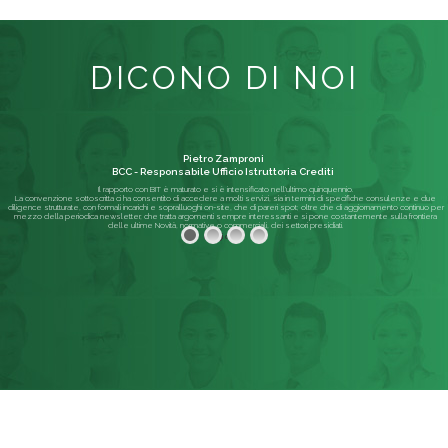
DICONO DI NOI
Pietro Zamproni
BCC - Responsabile Ufficio Istruttoria Crediti
Il rapporto con BIT è maturato e si è intensificato nell'ultimo quinquennio.
La convenzione sottoscritta ci ha consentito di accedere a molti servizi, sia in termini di specifiche consulenze e due
diligence strutturate, con formali incarichi e sopralluoghi on-site, che di pareri spot; oltre che di aggiornamento continuo per
mezzo della periodica newsletter, che tratta argomenti sempre interessanti e si pone costantemente sulla frontiera
delle ultime Novità, normative o commerciali, dei settori presidiati.
Leggi di più