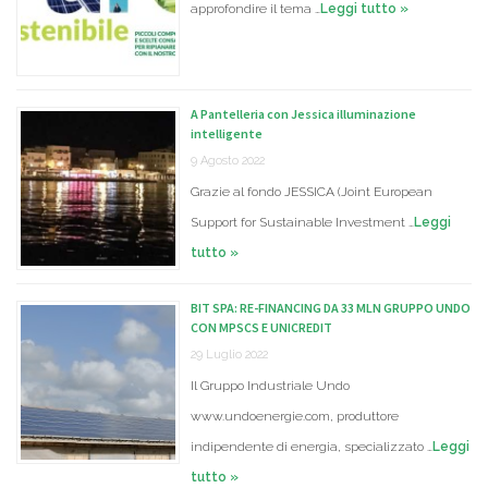
approfondire il tema …
Leggi tutto »
A Pantelleria con Jessica illuminazione
intelligente
9 Agosto 2022
Grazie al fondo JESSICA (Joint European
Support for Sustainable Investment …
Leggi
tutto »
BIT SPA: RE-FINANCING DA 33 MLN GRUPPO UNDO
CON MPSCS E UNICREDIT
29 Luglio 2022
Il Gruppo Industriale Undo
www.undoenergie.com, produttore
indipendente di energia, specializzato …
Leggi
tutto »