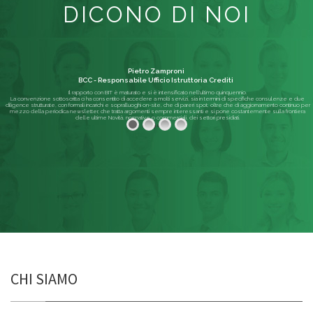
DICONO DI NOI
Pietro Zamproni
BCC - Responsabile Ufficio Istruttoria Crediti
Il rapporto con BIT è maturato e si è intensificato nell'ultimo quinquennio.
La convenzione sottoscritta ci ha consentito di accedere a molti servizi, sia in termini di specifiche consulenze e due
diligence strutturate, con formali incarichi e sopralluoghi on-site, che di pareri spot; oltre che di aggiornamento continuo per
mezzo della periodica newsletter, che tratta argomenti sempre interessanti e si pone costantemente sulla frontiera
delle ultime Novità, normative o commerciali, dei settori presidiati.
Leggi di più
CHI SIAMO