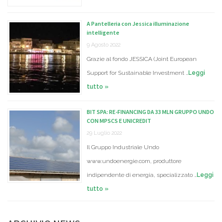
A Pantelleria con Jessica illuminazione
intelligente
9 Agosto 2022
Grazie al fondo JESSICA (Joint European
Support for Sustainable Investment …
Leggi
tutto »
BIT SPA: RE-FINANCING DA 33 MLN GRUPPO UNDO
CON MPSCS E UNICREDIT
29 Luglio 2022
Il Gruppo Industriale Undo
www.undoenergie.com, produttore
indipendente di energia, specializzato …
Leggi
tutto »