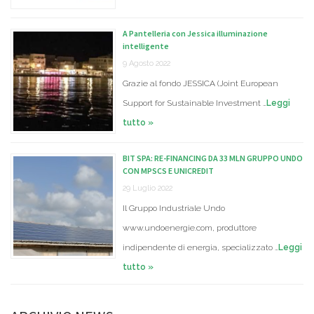
A Pantelleria con Jessica illuminazione
intelligente
9 Agosto 2022
Grazie al fondo JESSICA (Joint European
Support for Sustainable Investment …
Leggi
tutto »
BIT SPA: RE-FINANCING DA 33 MLN GRUPPO UNDO
CON MPSCS E UNICREDIT
29 Luglio 2022
Il Gruppo Industriale Undo
www.undoenergie.com, produttore
indipendente di energia, specializzato …
Leggi
tutto »