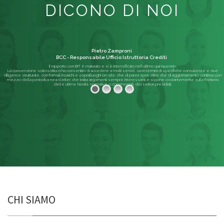
DICONO DI NOI
Pietro Zamproni
BCC - Responsabile Ufficio Istruttoria Crediti
Il rapporto con BIT è maturato e si è intensificato nell'ultimo quinquennio.
La convenzione sottoscritta ci ha consentito di accedere a molti servizi, sia in termini di specifiche consulenze e due
diligence strutturate, con formali incarichi e sopralluoghi on-site, che di pareri spot; oltre che di aggiornamento continuo per
mezzo della periodica newsletter, che tratta argomenti sempre interessanti e si pone costantemente sulla frontiera
delle ultime Novità, normative o commerciali, dei settori presidiati.
Leggi di più
CHI SIAMO