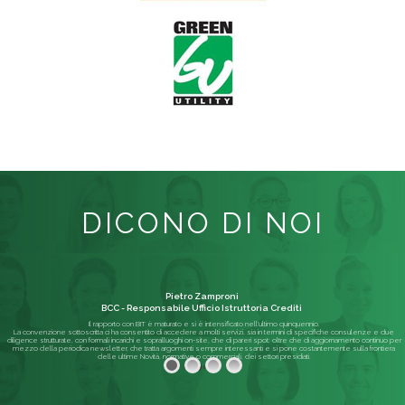
DICONO DI NOI
Pietro Zamproni
BCC - Responsabile Ufficio Istruttoria Crediti
Il rapporto con BIT è maturato e si è intensificato nell'ultimo quinquennio.
La convenzione sottoscritta ci ha consentito di accedere a molti servizi, sia in termini di specifiche consulenze e due
diligence strutturate, con formali incarichi e sopralluoghi on-site, che di pareri spot; oltre che di aggiornamento continuo per
mezzo della periodica newsletter, che tratta argomenti sempre interessanti e si pone costantemente sulla frontiera
delle ultime Novità, normative o commerciali, dei settori presidiati.
Leggi di più