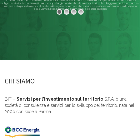
La convenzione sottoscritta ci ha consentito di accedere a molti servizi, sia in termini di specifiche consulenze e due
diligence strutturate, con formali incarichi e sopralluoghi on-site, che di pareri spot; oltre che di aggiornamento continuo per
mezzo della periodica newsletter, che tratta argomenti sempre interessanti e si pone costantemente sulla frontiera
delle ultime Novità, normative o commerciali, dei settori presidiati.
Leggi di più
CHI SIAMO
BIT –
Servizi per l’investimento sul territorio
S.P.A. è una
società di consulenza e servizi per lo sviluppo del territorio, nata nel
2006 con sede a Parma.