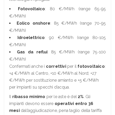
Fotovoltaico
: 80 €/MWh (range 65-95
€/MWh)
Eolico onshore
: 85 €/MWh (range 70-95
€/MWh)
Idroelettrico
: 90 €/MWh (range 80-105
€/MWh)
Gas da reflui
: 85 €/MWh (range 75-100
€/MWh)
Confermati anche i
correttivi
per il
fotovoltaico
:
+4 €/MWh al Centro, +10 €/MWh al Nord; +27
€/MWh per sostituzione amianto e +5 €/MWh
per impianti su specchi d’acqua.
Il
ribasso minimo
per le aste è del
2%
. Gli
impianti devono essere
o
perativi entro 36
mesi
dall’aggiudicazione, pena taglio della tariffa