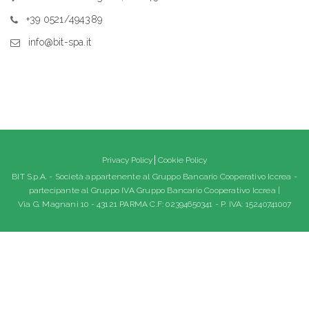
+39 0521/494389
info@bit-spa.it
Privacy Policy
Cookie Policy
BIT S.p.A. - Società appartenente al Gruppo Bancario Cooperativo Iccrea -
partecipante al Gruppo IVA Gruppo Bancario Cooperativo Iccrea |
Via G. Magnani 10 - 43121 PARMA C.F: 02394650341 - P. IVA: 15240741007