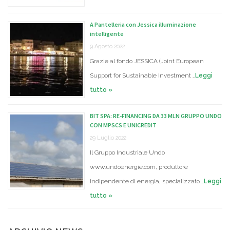
A Pantelleria con Jessica illuminazione
intelligente
9 Agosto 2022
Grazie al fondo JESSICA (Joint European
Support for Sustainable Investment …
Leggi
tutto »
BIT SPA: RE-FINANCING DA 33 MLN GRUPPO UNDO
CON MPSCS E UNICREDIT
29 Luglio 2022
Il Gruppo Industriale Undo
www.undoenergie.com, produttore
indipendente di energia, specializzato …
Leggi
tutto »