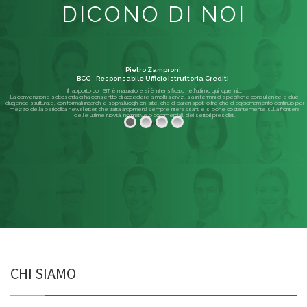
DICONO DI NOI
Pietro Zamproni
BCC - Responsabile Ufficio Istruttoria Crediti
Il rapporto con BIT è maturato e si è intensificato nell'ultimo quinquennio.
La convenzione sottoscritta ci ha consentito di accedere a molti servizi, sia in termini di specifiche consulenze e due
diligence strutturate, con formali incarichi e sopralluoghi on-site, che di pareri spot; oltre che di aggiornamento continuo per
mezzo della periodica newsletter, che tratta argomenti sempre interessanti e si pone costantemente sulla frontiera
delle ultime Novità, normative o commerciali, dei settori presidiati.
Leggi di più
CHI SIAMO