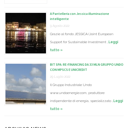
A Pantelleria con Jessica illuminazione
intelligente
9 Agosto 2022
Grazie al fondo JESSICA (Joint European
Support for Sustainable Investment …
Leggi
tutto »
BIT SPA: RE-FINANCING DA 33 MLN GRUPPO UNDO
CON MPSCS E UNICREDIT
29 Luglio 2022
Il Gruppo Industriale Undo
www.undoenergie.com, produttore
indipendente di energia, specializzato …
Leggi
tutto »