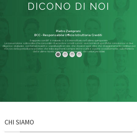
DICONO DI NOI
Pietro Zamproni
BCC - Responsabile Ufficio Istruttoria Crediti
Il rapporto con BIT è maturato e si è intensificato nell'ultimo quinquennio.
La convenzione sottoscritta ci ha consentito di accedere a molti servizi, sia in termini di specifiche consulenze e due
diligence strutturate, con formali incarichi e sopralluoghi on-site, che di pareri spot; oltre che di aggiornamento continuo per
mezzo della periodica newsletter, che tratta argomenti sempre interessanti e si pone costantemente sulla frontiera
delle ultime Novità, normative o commerciali, dei settori presidiati.
Leggi di più
CHI SIAMO