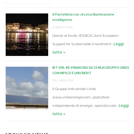
A Pantelleria con Jessica illuminazione
intelligente
9 Agosto 2022
Grazie al fondo JESSICA (Joint European
Support for Sustainable Investment …
Leggi
tutto »
BIT SPA: RE-FINANCING DA 33 MLN GRUPPO UNDO
CON MPSCS E UNICREDIT
29 Luglio 2022
Il Gruppo Industriale Undo
www.undoenergie.com, produttore
indipendente di energia, specializzato …
Leggi
tutto »