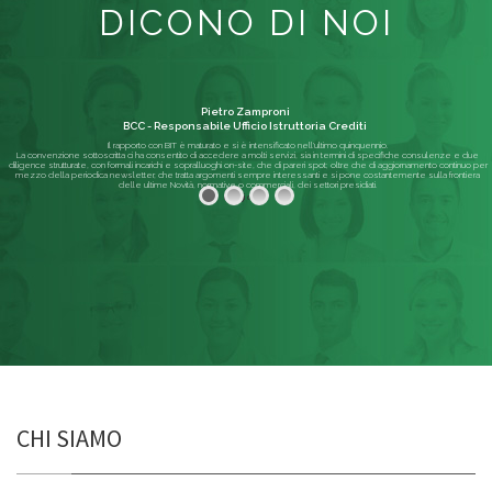
DICONO DI NOI
Pietro Zamproni
BCC - Responsabile Ufficio Istruttoria Crediti
Il rapporto con BIT è maturato e si è intensificato nell'ultimo quinquennio.
La convenzione sottoscritta ci ha consentito di accedere a molti servizi, sia in termini di specifiche consulenze e due
diligence strutturate, con formali incarichi e sopralluoghi on-site, che di pareri spot; oltre che di aggiornamento continuo per
mezzo della periodica newsletter, che tratta argomenti sempre interessanti e si pone costantemente sulla frontiera
delle ultime Novità, normative o commerciali, dei settori presidiati.
Leggi di più
CHI SIAMO