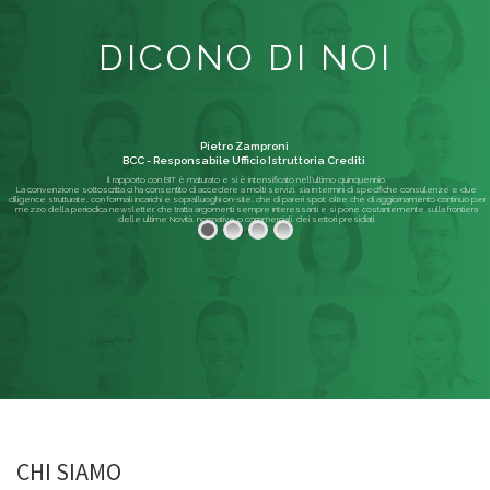
DICONO DI NOI
Pietro Zamproni
BCC - Responsabile Ufficio Istruttoria Crediti
Il rapporto con BIT è maturato e si è intensificato nell'ultimo quinquennio.
La convenzione sottoscritta ci ha consentito di accedere a molti servizi, sia in termini di specifiche consulenze e due
diligence strutturate, con formali incarichi e sopralluoghi on-site, che di pareri spot; oltre che di aggiornamento continuo per
mezzo della periodica newsletter, che tratta argomenti sempre interessanti e si pone costantemente sulla frontiera
delle ultime Novità, normative o commerciali, dei settori presidiati.
Leggi di più
CHI SIAMO