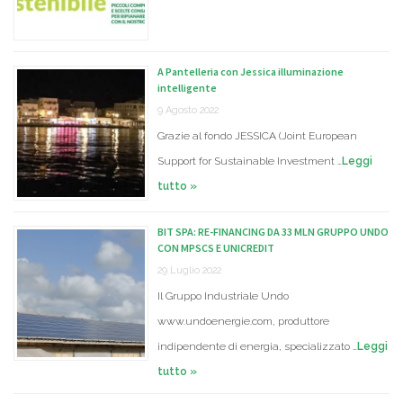
A Pantelleria con Jessica illuminazione
intelligente
9 Agosto 2022
Grazie al fondo JESSICA (Joint European
Support for Sustainable Investment …
Leggi
tutto »
BIT SPA: RE-FINANCING DA 33 MLN GRUPPO UNDO
CON MPSCS E UNICREDIT
29 Luglio 2022
Il Gruppo Industriale Undo
www.undoenergie.com, produttore
indipendente di energia, specializzato …
Leggi
tutto »