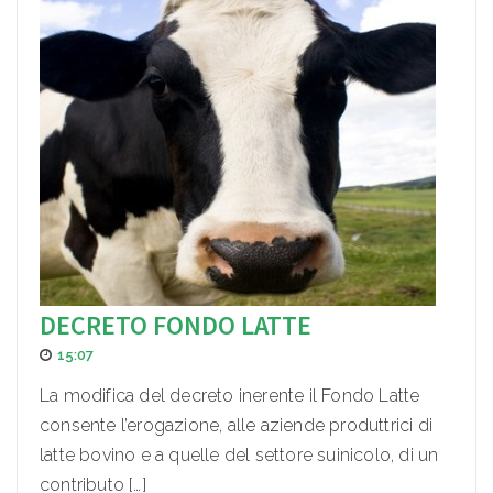
DECRETO FONDO LATTE
15:07
La modifica del decreto inerente il Fondo Latte
consente l’erogazione, alle aziende produttrici di
latte bovino e a quelle del settore suinicolo, di un
contributo […]