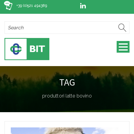
+39 (0)521 494389
TAG
produttori latte bovino