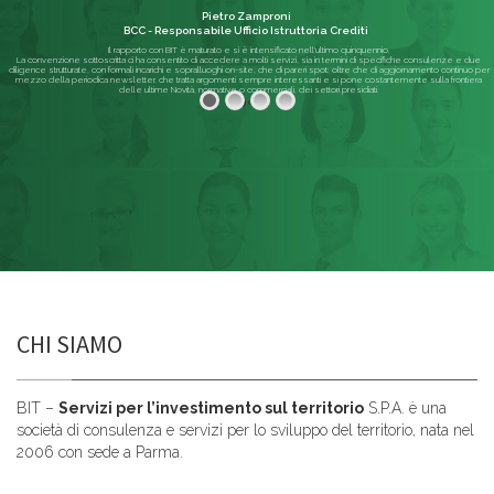
Pietro Zamproni
BCC - Responsabile Ufficio Istruttoria Crediti
Il rapporto con BIT è maturato e si è intensificato nell'ultimo quinquennio.
La convenzione sottoscritta ci ha consentito di accedere a molti servizi, sia in termini di specifiche consulenze e due
diligence strutturate, con formali incarichi e sopralluoghi on-site, che di pareri spot; oltre che di aggiornamento continuo per
mezzo della periodica newsletter, che tratta argomenti sempre interessanti e si pone costantemente sulla frontiera
delle ultime Novità, normative o commerciali, dei settori presidiati.
Leggi di più
CHI SIAMO
BIT –
Servizi per l’investimento sul territorio
S.P.A. è una
società di consulenza e servizi per lo sviluppo del territorio, nata nel
2006 con sede a Parma.