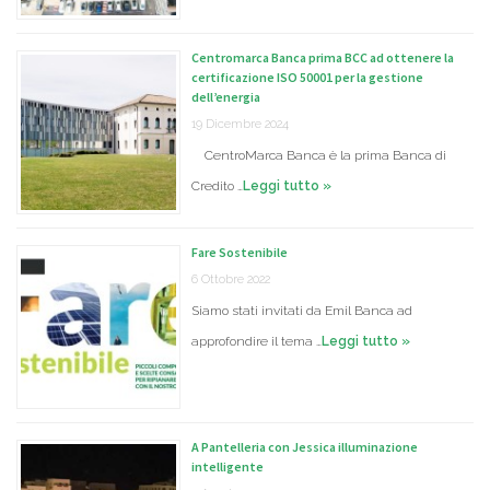
Centromarca Banca prima BCC ad ottenere la
certificazione ISO 50001 per la gestione
dell’energia
19 Dicembre 2024
CentroMarca Banca è la prima Banca di
Credito …
Leggi tutto »
Fare Sostenibile
6 Ottobre 2022
Siamo stati invitati da Emil Banca ad
approfondire il tema …
Leggi tutto »
A Pantelleria con Jessica illuminazione
intelligente