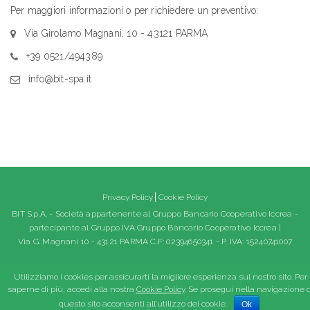
Per maggiori informazioni o per richiedere un preventivo:
Via Girolamo Magnani, 10 - 43121 PARMA
+39 0521/494389
info@bit-spa.it
Privacy Policy
Cookie Policy
BIT S.p.A. - Società appartenente al Gruppo Bancario Cooperativo Iccrea -
partecipante al Gruppo IVA Gruppo Bancario Cooperativo Iccrea |
Via G. Magnani 10 - 43121 PARMA C.F: 02394650341 - P. IVA: 15240741007
Utilizziamo i cookies per assicurarti la migliore esperienza sul nostro sito. Per
saperne di più, accedi alla nostra
Cookie Policy
. Se prosegui nella navigazione d
questo sito acconsenti all’utilizzo dei cookie.
Ok