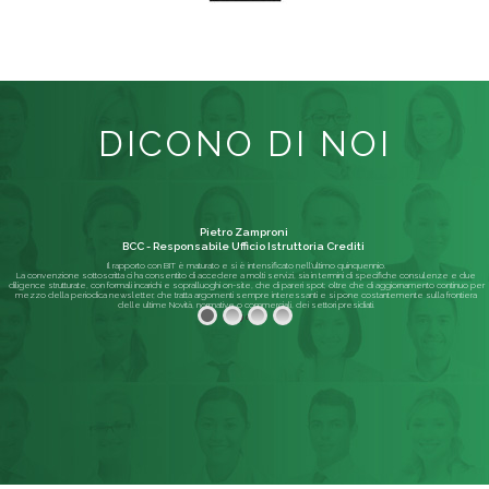
DICONO DI NOI
Pietro Zamproni
BCC - Responsabile Ufficio Istruttoria Crediti
Il rapporto con BIT è maturato e si è intensificato nell'ultimo quinquennio.
La convenzione sottoscritta ci ha consentito di accedere a molti servizi, sia in termini di specifiche consulenze e due
diligence strutturate, con formali incarichi e sopralluoghi on-site, che di pareri spot; oltre che di aggiornamento continuo per
mezzo della periodica newsletter, che tratta argomenti sempre interessanti e si pone costantemente sulla frontiera
delle ultime Novità, normative o commerciali, dei settori presidiati.
Leggi di più