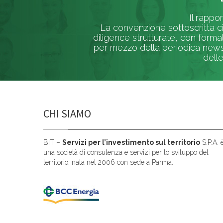
Il rappo
La convenzione sottoscritta ci
diligence strutturate, con forma
per mezzo della periodica newsl
delle
CHI SIAMO
BIT –
Servizi per l’investimento sul territorio
S.P.A. 
una società di consulenza e servizi per lo sviluppo del
territorio, nata nel 2006 con sede a Parma.