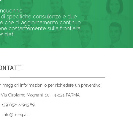
uinquennio.
ni di specifiche consulenze e due
oltre che di aggiornamento continuo
one costantemente sulla frontiera
idiati.
ONTATTI
r maggiori informazioni o per richiedere un preventivo:
Via Girolamo Magnani, 10 - 43121 PARMA
+39 0521/494389
info@bit-spa.it