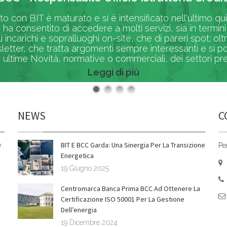
rto con BIT è maturato e si è intensificato nell'ultimo q
 ha consentito di accedere a molti servizi, sia in termi
li incarichi e sopralluoghi on-site, che di pareri spot; 
etter, che tratta argomenti sempre interessanti e si p
 ultime Novità, normative o commerciali, dei settori pres
Leggi di più
NEWS
C
BIT E BCC Garda: Una Sinergia Per La Transizione
è
Pe
Energetica
19 Giugno 2025
Centromarca Banca Prima BCC Ad Ottenere La
Certificazione ISO 50001 Per La Gestione
Dell’energia
19 Dicembre 2024