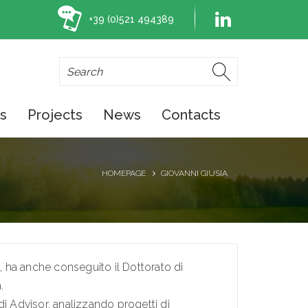
+39 (0)521 494389
es
Projects
News
Contacts
HOMEPAGE
GIOVANNI GIUSIA
a, ha anche conseguito il Dottorato di
.
di Advisor, analizzando progetti di