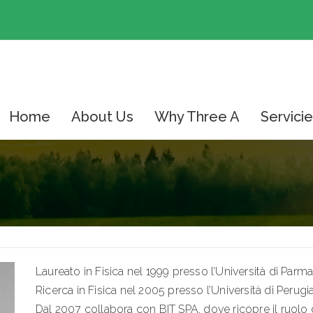
Home
About Us
Why Three A
Servici
Laureato in Fisica nel 1999 presso l’Università di Parm
Ricerca in Fisica nel 2005 presso l’Università di Perugia
Dal 2007 collabora con BIT SPA, dove ricopre il ruolo 