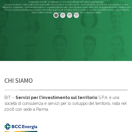
Il rapporto con BIT è maturato e si è intensificato nell'ultimo quinquennio.
La convenzione sottoscritta ci ha consentito di accedere a molti servizi, sia in termini di specifiche consulenze e due
diligence strutturate, con formali incarichi e sopralluoghi on-site, che di pareri spot; oltre che di aggiornamento continuo per
mezzo della periodica newsletter, che tratta argomenti sempre interessanti e si pone costantemente sulla frontiera
delle ultime Novità, normative o commerciali, dei settori presidiati.
Leggi di più
CHI SIAMO
BIT –
Servizi per l’investimento sul territorio
S.P.A. è una
società di consulenza e servizi per lo sviluppo del territorio, nata nel
2006 con sede a Parma.