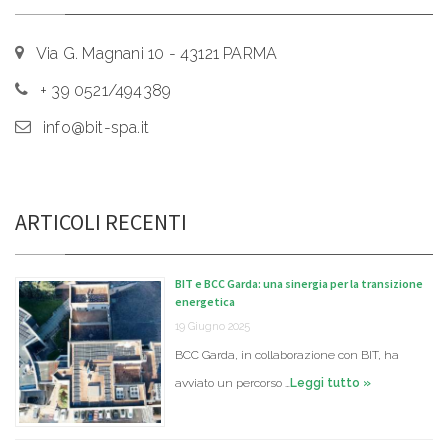
Via G. Magnani 10 - 43121 PARMA
+ 39 0521/494389
info@bit-spa.it
ARTICOLI RECENTI
BIT e BCC Garda: una sinergia per la transizione
energetica
19 Giugno 2025
BCC Garda, in collaborazione con BIT, ha
avviato un percorso …
Leggi tutto »